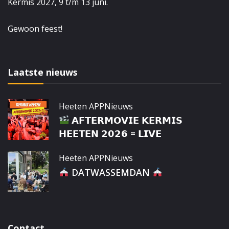
Kermis 2027, 9 t/m 13 juni.
Gewoon feest!
Laatste nieuws
Heeten APP
Nieuws
𝗔𝗙𝗧𝗘𝗥𝗠𝗢𝗩𝗜𝗘 𝗞𝗘𝗥𝗠𝗜𝗦
𝗛𝗘𝗘𝗧𝗘𝗡 𝟮𝟬𝟮𝟲 = 𝗟𝗜𝗩𝗘
Heeten APP
Nieuws
DATWASSEMDAN
Contact