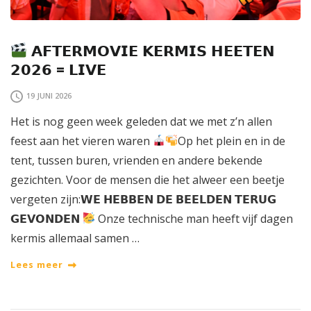
𝗔𝗙𝗧𝗘𝗥𝗠𝗢𝗩𝗜𝗘 𝗞𝗘𝗥𝗠𝗜𝗦 𝗛𝗘𝗘𝗧𝗘𝗡
𝟮𝟬𝟮𝟲 = 𝗟𝗜𝗩𝗘
19 JUNI 2026
Het is nog geen week geleden dat we met z’n allen
feest aan het vieren waren
Op het plein en in de
tent, tussen buren, vrienden en andere bekende
gezichten. Voor de mensen die het alweer een beetje
vergeten zijn:𝗪𝗘 𝗛𝗘𝗕𝗕𝗘𝗡 𝗗𝗘 𝗕𝗘𝗘𝗟𝗗𝗘𝗡 𝗧𝗘𝗥𝗨𝗚
𝗚𝗘𝗩𝗢𝗡𝗗𝗘𝗡
Onze technische man heeft vijf dagen
kermis allemaal samen …
Lees meer