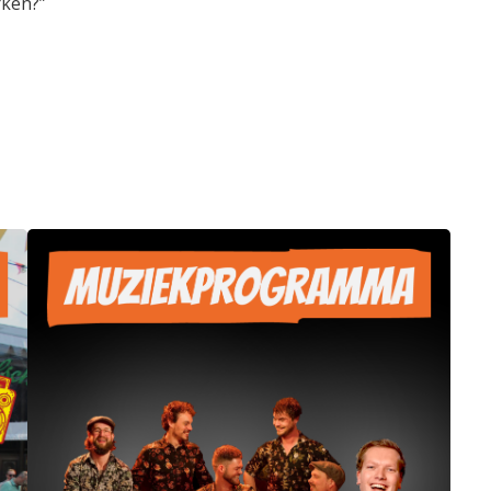
rken?”