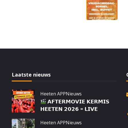
Laatste nieuws
Heeten APP
Nieuws
𝗔𝗙𝗧𝗘𝗥𝗠𝗢𝗩𝗜𝗘 𝗞𝗘𝗥𝗠𝗜𝗦
𝗛𝗘𝗘𝗧𝗘𝗡 𝟮𝟬𝟮𝟲 = 𝗟𝗜𝗩𝗘
Heeten APP
Nieuws