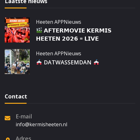
Laatste nieuws
Heeten APP
Nieuws
𝗔𝗙𝗧𝗘𝗥𝗠𝗢𝗩𝗜𝗘 𝗞𝗘𝗥𝗠𝗜𝗦
𝗛𝗘𝗘𝗧𝗘𝗡 𝟮𝟬𝟮𝟲 = 𝗟𝗜𝗩𝗘
Heeten APP
Nieuws
DATWASSEMDAN
Contact
E-mail
info@kermisheeten.nl
Adres