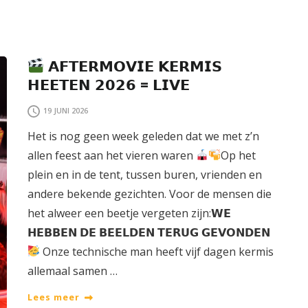
𝗔𝗙𝗧𝗘𝗥𝗠𝗢𝗩𝗜𝗘 𝗞𝗘𝗥𝗠𝗜𝗦
𝗛𝗘𝗘𝗧𝗘𝗡 𝟮𝟬𝟮𝟲 = 𝗟𝗜𝗩𝗘
19 JUNI 2026
Het is nog geen week geleden dat we met z’n
allen feest aan het vieren waren
Op het
plein en in de tent, tussen buren, vrienden en
andere bekende gezichten. Voor de mensen die
het alweer een beetje vergeten zijn:𝗪𝗘
𝗛𝗘𝗕𝗕𝗘𝗡 𝗗𝗘 𝗕𝗘𝗘𝗟𝗗𝗘𝗡 𝗧𝗘𝗥𝗨𝗚 𝗚𝗘𝗩𝗢𝗡𝗗𝗘𝗡
Onze technische man heeft vijf dagen kermis
allemaal samen …
Lees meer