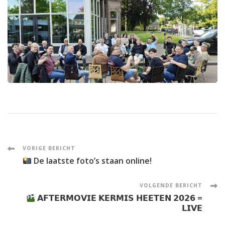
Post
VORIGE BERICHT
De laatste foto’s staan online!
Navigation
VOLGENDE BERICHT
𝗔𝗙𝗧𝗘𝗥𝗠𝗢𝗩𝗜𝗘 𝗞𝗘𝗥𝗠𝗜𝗦 𝗛𝗘𝗘𝗧𝗘𝗡 𝟮𝟬𝟮𝟲 =
𝗟𝗜𝗩𝗘