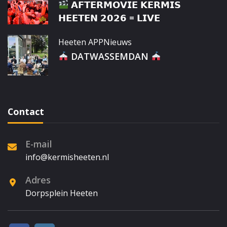
𝗔𝗙𝗧𝗘𝗥𝗠𝗢𝗩𝗜𝗘 𝗞𝗘𝗥𝗠𝗜𝗦
𝗛𝗘𝗘𝗧𝗘𝗡 𝟮𝟬𝟮𝟲 = 𝗟𝗜𝗩𝗘
Heeten APP
Nieuws
DATWASSEMDAN
Contact
E-mail
info@kermisheeten.nl
Adres
Dorpsplein Heeten