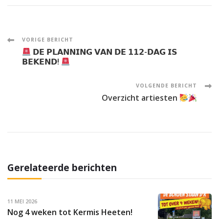
Post
VORIGE BERICHT
𝗗𝗘 𝗣𝗟𝗔𝗡𝗡𝗜𝗡𝗚 𝗩𝗔𝗡 𝗗𝗘 𝟭𝟭𝟮-𝗗𝗔𝗚 𝗜𝗦
Navigation
𝗕𝗘𝗞𝗘𝗡𝗗!
VOLGENDE BERICHT
Overzicht artiesten
Gerelateerde berichten
11 MEI 2026
Nog 4 weken tot Kermis Heeten!