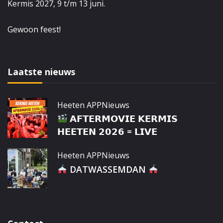
Kermis 2027, 9 t/m 13 juni.
Gewoon feest!
Laatste nieuws
Heeten APP
Nieuws
𝗔𝗙𝗧𝗘𝗥𝗠𝗢𝗩𝗜𝗘 𝗞𝗘𝗥𝗠𝗜𝗦
𝗛𝗘𝗘𝗧𝗘𝗡 𝟮𝟬𝟮𝟲 = 𝗟𝗜𝗩𝗘
Heeten APP
Nieuws
DATWASSEMDAN