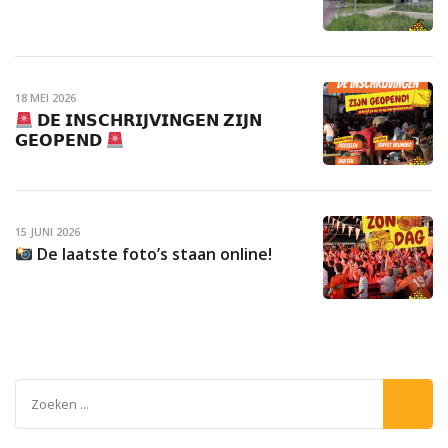
18 MEI 2026
𝗗𝗘 𝗜𝗡𝗦𝗖𝗛𝗥𝗜𝗝𝗩𝗜𝗡𝗚𝗘𝗡 𝗭𝗜𝗝𝗡
𝗚𝗘𝗢𝗣𝗘𝗡𝗗
15 JUNI 2026
De laatste foto’s staan online!
Zoeken
naar: