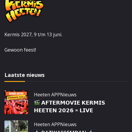
Kermis 2027, 9 t/m 13 juni.
Gewoon feest!
Laatste nieuws
Heeten APP
Nieuws
𝗔𝗙𝗧𝗘𝗥𝗠𝗢𝗩𝗜𝗘 𝗞𝗘𝗥𝗠𝗜𝗦
𝗛𝗘𝗘𝗧𝗘𝗡 𝟮𝟬𝟮𝟲 = 𝗟𝗜𝗩𝗘
Heeten APP
Nieuws