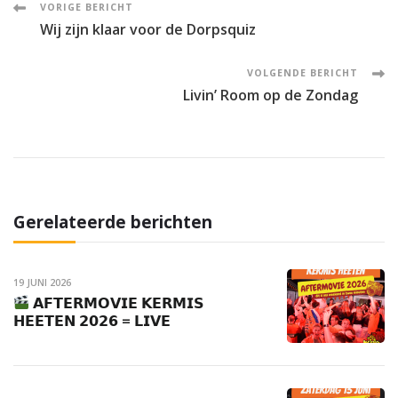
Post
VORIGE BERICHT
Wij zijn klaar voor de Dorpsquiz
Navigation
VOLGENDE BERICHT
Livin’ Room op de Zondag
Gerelateerde berichten
19 JUNI 2026
𝗔𝗙𝗧𝗘𝗥𝗠𝗢𝗩𝗜𝗘 𝗞𝗘𝗥𝗠𝗜𝗦
𝗛𝗘𝗘𝗧𝗘𝗡 𝟮𝟬𝟮𝟲 = 𝗟𝗜𝗩𝗘