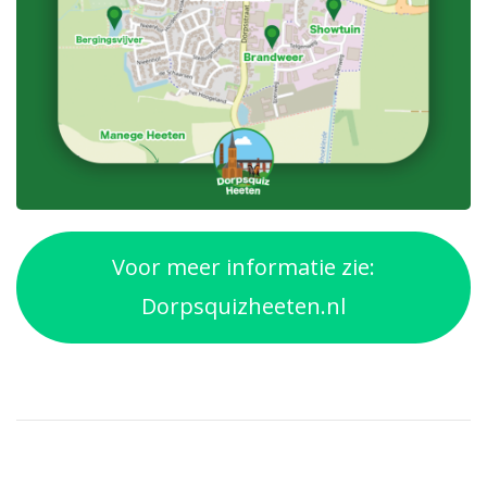
Voor meer informatie zie:
Dorpsquizheeten.nl