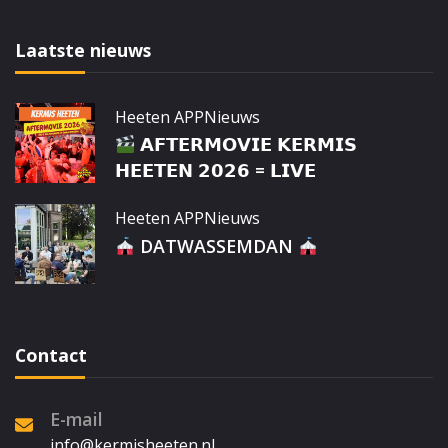
Laatste nieuws
Heeten APP
Nieuws
𝗔𝗙𝗧𝗘𝗥𝗠𝗢𝗩𝗜𝗘 𝗞𝗘𝗥𝗠𝗜𝗦
𝗛𝗘𝗘𝗧𝗘𝗡 𝟮𝟬𝟮𝟲 = 𝗟𝗜𝗩𝗘
Heeten APP
Nieuws
DATWASSEMDAN
Contact
E-mail
info@kermisheeten.nl