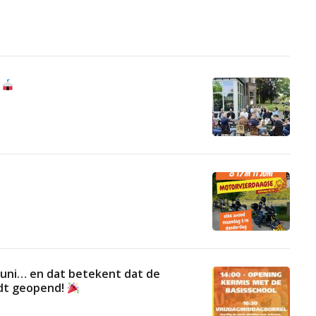
N
 juni… en dat betekent dat de
rdt geopend!