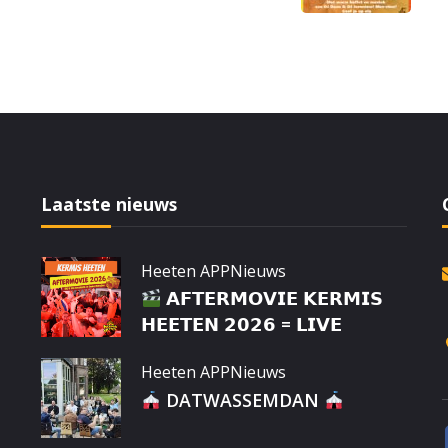
Laatste nieuws
Heeten APP
Nieuws
𝗔𝗙𝗧𝗘𝗥𝗠𝗢𝗩𝗜𝗘 𝗞𝗘𝗥𝗠𝗜𝗦
𝗛𝗘𝗘𝗧𝗘𝗡 𝟮𝟬𝟮𝟲 = 𝗟𝗜𝗩𝗘
Heeten APP
Nieuws
DATWASSEMDAN