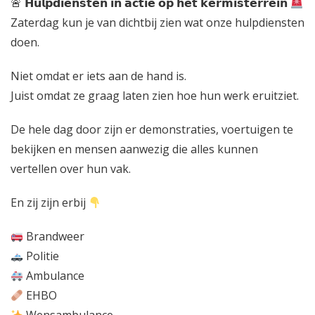

𝗛𝘂𝗹𝗽𝗱𝗶𝗲𝗻𝘀𝘁𝗲𝗻 𝗶𝗻 𝗮𝗰𝘁𝗶𝗲 𝗼𝗽 𝗵𝗲𝘁 𝗸𝗲𝗿𝗺𝗶𝘀𝘁𝗲𝗿𝗿𝗲𝗶𝗻
Zaterdag kun je van dichtbij zien wat onze hulpdiensten
doen.
Niet omdat er iets aan de hand is.
Juist omdat ze graag laten zien hoe hun werk eruitziet.
De hele dag door zijn er demonstraties, voertuigen te
bekijken en mensen aanwezig die alles kunnen
vertellen over hun vak.
En zij zijn erbij
Brandweer
Politie
Ambulance
EHBO