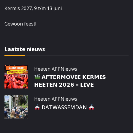
Kermis 2027, 9 t/m 13 juni.
Gewoon feest!
Laatste nieuws
Heeten APP
Nieuws
𝗔𝗙𝗧𝗘𝗥𝗠𝗢𝗩𝗜𝗘 𝗞𝗘𝗥𝗠𝗜𝗦
𝗛𝗘𝗘𝗧𝗘𝗡 𝟮𝟬𝟮𝟲 = 𝗟𝗜𝗩𝗘
Heeten APP
Nieuws
DATWASSEMDAN