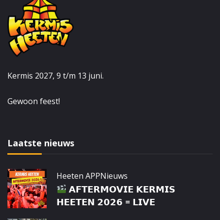
Kermis 2027, 9 t/m 13 juni.
Gewoon feest!
Laatste nieuws
Heeten APP
Nieuws
𝗔𝗙𝗧𝗘𝗥𝗠𝗢𝗩𝗜𝗘 𝗞𝗘𝗥𝗠𝗜𝗦
𝗛𝗘𝗘𝗧𝗘𝗡 𝟮𝟬𝟮𝟲 = 𝗟𝗜𝗩𝗘