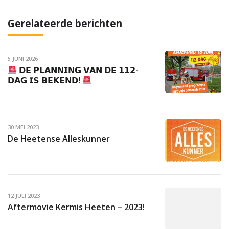
Gerelateerde berichten
5 JUNI 2026
𝗗𝗘 𝗣𝗟𝗔𝗡𝗡𝗜𝗡𝗚 𝗩𝗔𝗡 𝗗𝗘 𝟭𝟭𝟮-
𝗗𝗔𝗚 𝗜𝗦 𝗕𝗘𝗞𝗘𝗡𝗗!
30 MEI 2023
De Heetense Alleskunner
12 JULI 2023
Aftermovie Kermis Heeten – 2023!