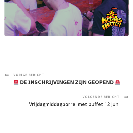
Post
VORIGE BERICHT
𝗗𝗘 𝗜𝗡𝗦𝗖𝗛𝗥𝗜𝗝𝗩𝗜𝗡𝗚𝗘𝗡 𝗭𝗜𝗝𝗡 𝗚𝗘𝗢𝗣𝗘𝗡𝗗
Navigation
VOLGENDE BERICHT
Vrijdagmiddagborrel met buffet 12 juni