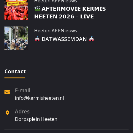
Heeten APP
Nieuws
𝗔𝗙𝗧𝗘𝗥𝗠𝗢𝗩𝗜𝗘 𝗞𝗘𝗥𝗠𝗜𝗦
𝗛𝗘𝗘𝗧𝗘𝗡 𝟮𝟬𝟮𝟲 = 𝗟𝗜𝗩𝗘
Heeten APP
Nieuws
DATWASSEMDAN
Contact
E-mail
info@kermisheeten.nl
Adres
Dorpsplein Heeten