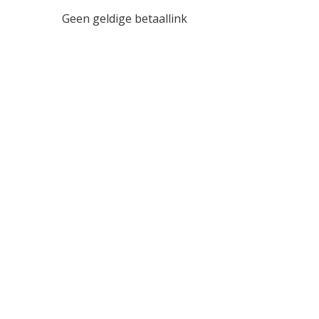
G
een
geldige betaallink