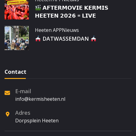
𝗔𝗙𝗧𝗘𝗥𝗠𝗢𝗩𝗜𝗘 𝗞𝗘𝗥𝗠𝗜𝗦
𝗛𝗘𝗘𝗧𝗘𝗡 𝟮𝟬𝟮𝟲 = 𝗟𝗜𝗩𝗘
Heeten APP
Nieuws
DATWASSEMDAN
Contact
E-mail
info@kermisheeten.nl
Adres
Dorpsplein Heeten