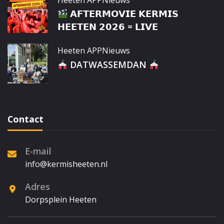
Heeten APP
Nieuws
𝗔𝗙𝗧𝗘𝗥𝗠𝗢𝗩𝗜𝗘 𝗞𝗘𝗥𝗠𝗜𝗦
𝗛𝗘𝗘𝗧𝗘𝗡 𝟮𝟬𝟮𝟲 = 𝗟𝗜𝗩𝗘
Heeten APP
Nieuws
DATWASSEMDAN
Contact
E-mail
info@kermisheeten.nl
Adres
Dorpsplein Heeten