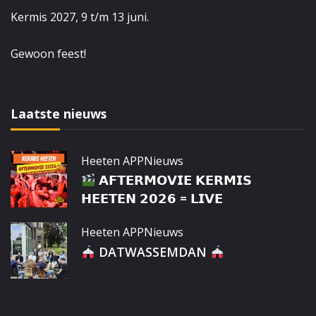
Kermis 2027, 9 t/m 13 juni.
Gewoon feest!
Laatste nieuws
Heeten APP
Nieuws
𝗔𝗙𝗧𝗘𝗥𝗠𝗢𝗩𝗜𝗘 𝗞𝗘𝗥𝗠𝗜𝗦
𝗛𝗘𝗘𝗧𝗘𝗡 𝟮𝟬𝟮𝟲 = 𝗟𝗜𝗩𝗘
Heeten APP
Nieuws
DATWASSEMDAN