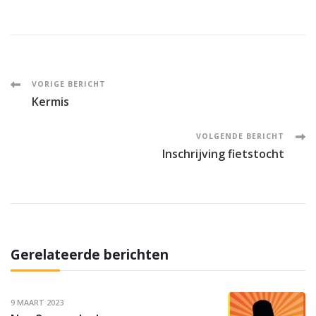
Post
VORIGE BERICHT
Kermis
Navigation
VOLGENDE BERICHT
Inschrijving fietstocht
Gerelateerde berichten
9 MAART 2023