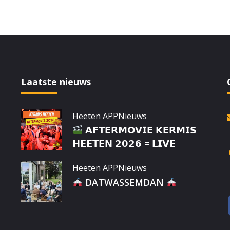
Laatste nieuws
Heeten APP
Nieuws
𝗔𝗙𝗧𝗘𝗥𝗠𝗢𝗩𝗜𝗘 𝗞𝗘𝗥𝗠𝗜𝗦
𝗛𝗘𝗘𝗧𝗘𝗡 𝟮𝟬𝟮𝟲 = 𝗟𝗜𝗩𝗘
Heeten APP
Nieuws
DATWASSEMDAN