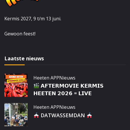
Kermis 2027, 9 t/m 13 juni.
Gewoon feest!
Laatste nieuws
Heeten APP
Nieuws
𝗔𝗙𝗧𝗘𝗥𝗠𝗢𝗩𝗜𝗘 𝗞𝗘𝗥𝗠𝗜𝗦
𝗛𝗘𝗘𝗧𝗘𝗡 𝟮𝟬𝟮𝟲 = 𝗟𝗜𝗩𝗘
Heeten APP
Nieuws
DATWASSEMDAN