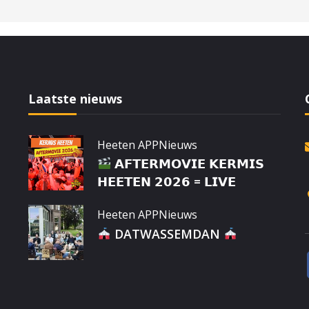
Laatste nieuws
Heeten APP
Nieuws
𝗔𝗙𝗧𝗘𝗥𝗠𝗢𝗩𝗜𝗘 𝗞𝗘𝗥𝗠𝗜𝗦
𝗛𝗘𝗘𝗧𝗘𝗡 𝟮𝟬𝟮𝟲 = 𝗟𝗜𝗩𝗘
Heeten APP
Nieuws
DATWASSEMDAN