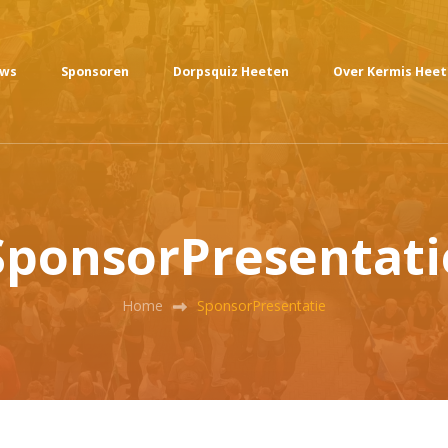
uws
Sponsoren
Dorpsquiz Heeten
Over Kermis Hee
SponsorPresentati
Home
SponsorPresentatie