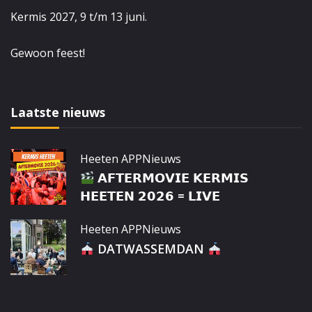
Kermis 2027, 9 t/m 13 juni.
Gewoon feest!
Laatste nieuws
Heeten APP
Nieuws
𝗔𝗙𝗧𝗘𝗥𝗠𝗢𝗩𝗜𝗘 𝗞𝗘𝗥𝗠𝗜𝗦
𝗛𝗘𝗘𝗧𝗘𝗡 𝟮𝟬𝟮𝟲 = 𝗟𝗜𝗩𝗘
Heeten APP
Nieuws
DATWASSEMDAN