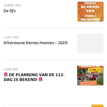
26 APRIL 2024
De DJ’s
12 JULI 2023
Aftermovie Kermis Heeten – 2023!
5 JUNI 2026
𝗗𝗘 𝗣𝗟𝗔𝗡𝗡𝗜𝗡𝗚 𝗩𝗔𝗡 𝗗𝗘 𝟭𝟭𝟮-
𝗗𝗔𝗚 𝗜𝗦 𝗕𝗘𝗞𝗘𝗡𝗗!