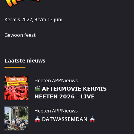
Kermis 2027, 9 t/m 13 juni.
Gewoon feest!
Laatste nieuws
Heeten APP
Nieuws
𝗔𝗙𝗧𝗘𝗥𝗠𝗢𝗩𝗜𝗘 𝗞𝗘𝗥𝗠𝗜𝗦
𝗛𝗘𝗘𝗧𝗘𝗡 𝟮𝟬𝟮𝟲 = 𝗟𝗜𝗩𝗘
Heeten APP
Nieuws
DATWASSEMDAN