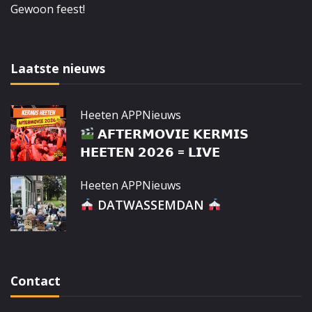
Gewoon feest!
Laatste nieuws
Heeten APP
Nieuws
𝗔𝗙𝗧𝗘𝗥𝗠𝗢𝗩𝗜𝗘 𝗞𝗘𝗥𝗠𝗜𝗦
𝗛𝗘𝗘𝗧𝗘𝗡 𝟮𝟬𝟮𝟲 = 𝗟𝗜𝗩𝗘
Heeten APP
Nieuws
DATWASSEMDAN
Contact