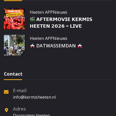
Heeten APP
Nieuws
𝗔𝗙𝗧𝗘𝗥𝗠𝗢𝗩𝗜𝗘 𝗞𝗘𝗥𝗠𝗜𝗦
𝗛𝗘𝗘𝗧𝗘𝗡 𝟮𝟬𝟮𝟲 = 𝗟𝗜𝗩𝗘
Heeten APP
Nieuws
DATWASSEMDAN
Contact
E-mail
info@kermisheeten.nl
Adres
Dorpsplein Heeten