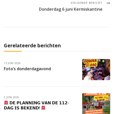
VOLGENDE BERICHT
Donderdag 6 juni Kermiskantine
Gerelateerde berichten
13 JUNI 2026
Foto’s donderdagavond
5 JUNI 2026
𝗗𝗘 𝗣𝗟𝗔𝗡𝗡𝗜𝗡𝗚 𝗩𝗔𝗡 𝗗𝗘 𝟭𝟭𝟮-
𝗗𝗔𝗚 𝗜𝗦 𝗕𝗘𝗞𝗘𝗡𝗗!