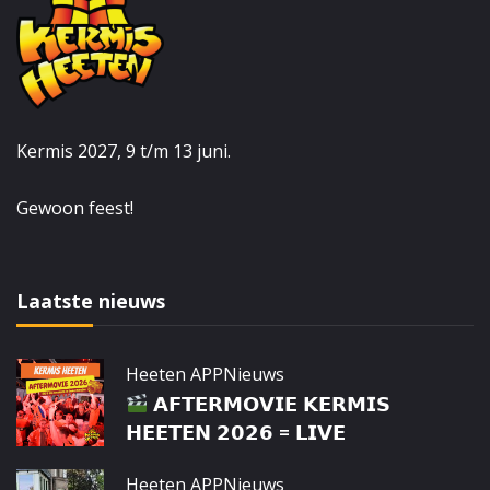
Kermis 2027, 9 t/m 13 juni.
Gewoon feest!
Laatste nieuws
Heeten APP
Nieuws
𝗔𝗙𝗧𝗘𝗥𝗠𝗢𝗩𝗜𝗘 𝗞𝗘𝗥𝗠𝗜𝗦
𝗛𝗘𝗘𝗧𝗘𝗡 𝟮𝟬𝟮𝟲 = 𝗟𝗜𝗩𝗘
Heeten APP
Nieuws