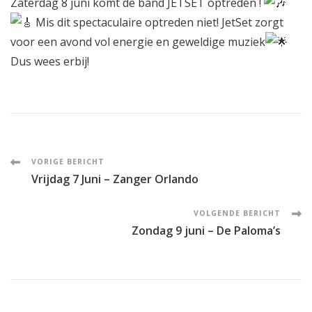
Z
aterdag
8 juni komt de band
JETSET
optreden !
Mis dit spectaculaire optreden niet! JetSet zorgt
voor een avond vol energie en geweldige muziek
Dus wees erbij!
Post
VORIGE BERICHT
Vrijdag 7 Juni – Zanger Orlando
Navigation
VOLGENDE BERICHT
Zondag 9 juni – De Paloma’s