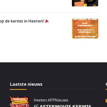
op de kermis in Heeten!
Laatste nieuws
Heeten APP
Nieuws
𝗔𝗙𝗧𝗘𝗥𝗠𝗢𝗩𝗜𝗘 𝗞𝗘𝗥𝗠𝗜𝗦