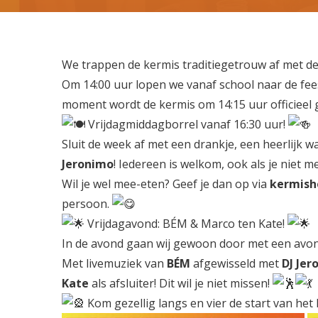
We trappen de kermis traditiegetrouw af met de
Om 14:00 uur lopen we vanaf school naar de fee
moment wordt de kermis om 14:15 uur officieel
Vrijdagmiddagborrel vanaf 16:30 uur!
Sluit de week af met een drankje, een heerlijk 
Jeronimo
! Iedereen is welkom, ook als je niet m
Wil je wel mee-eten? Geef je dan op via
kermishe
persoon.
Vrijdagavond: BÉM & Marco ten Kate!
In de avond gaan wij gewoon door met een avon
Met livemuziek van
BÉM
afgewisseld met
DJ Jer
Kate
als afsluiter! Dit wil je niet missen!
Kom gezellig langs en vier de start van he