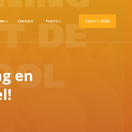
ten
Contact
Foto’s
Foto's 2026
ng en
l!