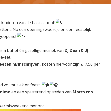
 kinderen van de basisschool!
sttent. Na een openingswoordje en een feestelijk
 geopend!
warm buffet én gezellige muziek van
DJ Daan
&
DJ
ee-eet.
eten.nl/inschrijven
,
kosten hiervoor zijn €17,50 per
d vol muziek en feest.
onimo
en een spetterend optreden van
Marco ten
t kermisweekend met ons.