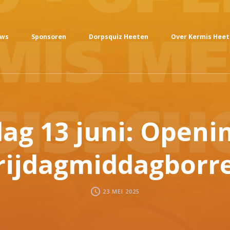
uws
Sponsoren
Dorpsquiz Heeten
Over Kermis Hee
dag 13 juni: Openi
rijdagmiddagborre
23 MEI 2025