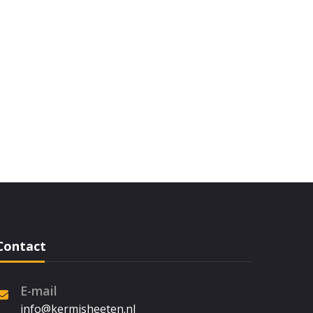
Contact
E-mail
info@kermisheeten.nl