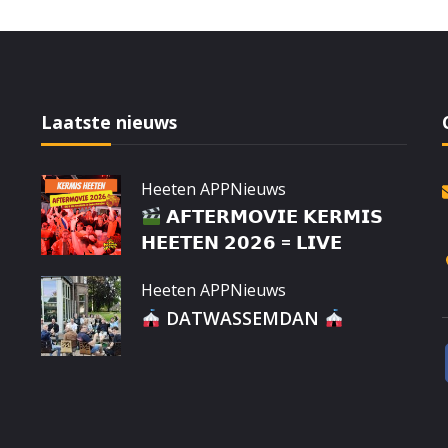
Laatste nieuws
Heeten APP
Nieuws
𝗔𝗙𝗧𝗘𝗥𝗠𝗢𝗩𝗜𝗘 𝗞𝗘𝗥𝗠𝗜𝗦
𝗛𝗘𝗘𝗧𝗘𝗡 𝟮𝟬𝟮𝟲 = 𝗟𝗜𝗩𝗘
Heeten APP
Nieuws
DATWASSEMDAN