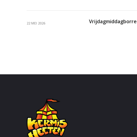
Vrijdagmiddagborrel
22 MEI 2026