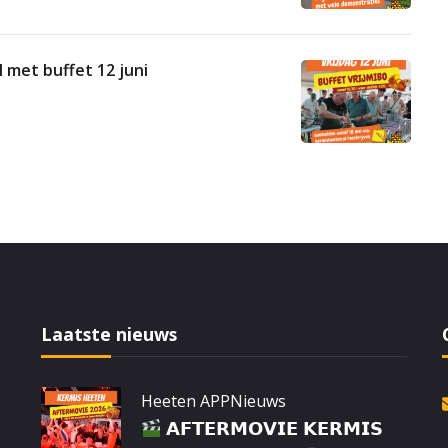
 met buffet 12 juni
Laatste nieuws
Heeten APP
Nieuws
𝗔𝗙𝗧𝗘𝗥𝗠𝗢𝗩𝗜𝗘 𝗞𝗘𝗥𝗠𝗜𝗦