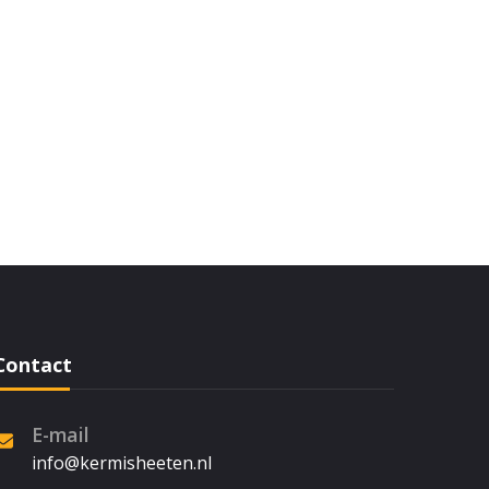
Contact
E-mail
info@kermisheeten.nl