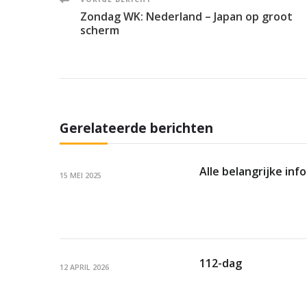
Post
Zondag WK: Nederland – Japan op groot
Navigation
scherm
Gerelateerde berichten
Alle belangrijke in
15 MEI 2025
112-dag
12 APRIL 2026