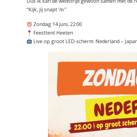
Dus ik kan de wedstrijd gewoon samen met de res
“Kijk, jij snapt ’m.”
Zondag 14 juni, 22:00
Feesttent Heeten
Live op groot LED-scherm: Nederland – Japa