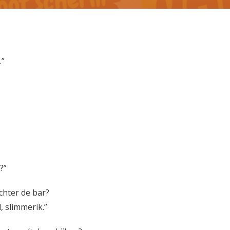
.”
?”
achter de bar?
 slimmerik.”