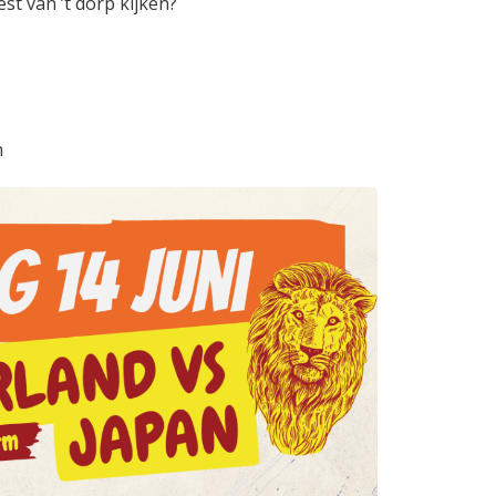
t van ’t dorp kijken?
n