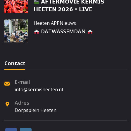
𝗔𝗙𝗧𝗘𝗥𝗠𝗢𝗩𝗜𝗘 𝗞𝗘𝗥𝗠𝗜𝗦
𝗛𝗘𝗘𝗧𝗘𝗡 𝟮𝟬𝟮𝟲 = 𝗟𝗜𝗩𝗘
Heeten APP
Nieuws
DATWASSEMDAN
Contact
E-mail
info@kermisheeten.nl
Adres
Dorpsplein Heeten