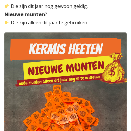
Die zijn dit jaar nog gewoon geldig.
𝗡𝗶𝗲𝘂𝘄𝗲 𝗺𝘂𝗻𝘁𝗲𝗻?
Die zijn alleen dit jaar te gebruiken.