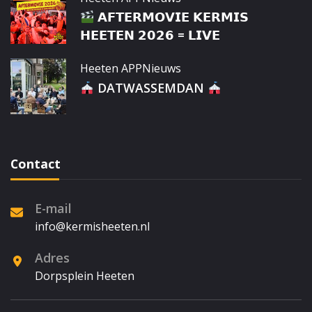
𝗔𝗙𝗧𝗘𝗥𝗠𝗢𝗩𝗜𝗘 𝗞𝗘𝗥𝗠𝗜𝗦
𝗛𝗘𝗘𝗧𝗘𝗡 𝟮𝟬𝟮𝟲 = 𝗟𝗜𝗩𝗘
Heeten APP
Nieuws
DATWASSEMDAN
Contact
E-mail
info@kermisheeten.nl
Adres
Dorpsplein Heeten