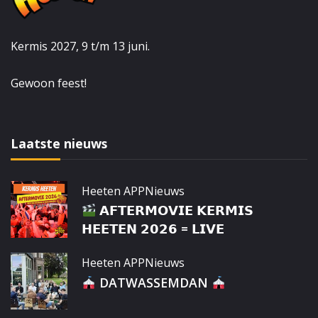
Kermis 2027, 9 t/m 13 juni.
Gewoon feest!
Laatste nieuws
Heeten APP
Nieuws
𝗔𝗙𝗧𝗘𝗥𝗠𝗢𝗩𝗜𝗘 𝗞𝗘𝗥𝗠𝗜𝗦
𝗛𝗘𝗘𝗧𝗘𝗡 𝟮𝟬𝟮𝟲 = 𝗟𝗜𝗩𝗘
Heeten APP
Nieuws
DATWASSEMDAN